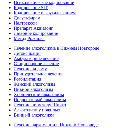
Психологическое кодирование
Кодирование SIT
Кодирование иглоукалыванием
Дисульфирам
Налтрексон
Препарат Аквилонг
Лазерное кодирование
Метод Рожнова
Лечение алкоголизма в Нижнем Новгороде
Детоксикация
Амбулаторное лечение
Стационарное лечение
Лечение на дому
Принудительное лечение
Реабилитация
Женский алкоголизм
Пивной алкоголизм
Хронический алкоголизм
Подростковый алкоголизм
Лечение по методу Шичко
Алкоголизм у пожилых
Винный алкоголизм
Лечение наркомании в Нижнем Новгороде