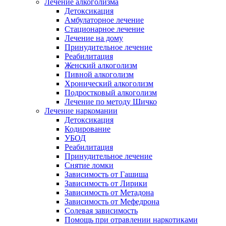
Лечение алкоголизма
Детоксикация
Амбулаторное лечение
Стационарное лечение
Лечение на дому
Принудительное лечение
Реабилитация
Женский алкоголизм
Пивной алкоголизм
Хронический алкоголизм
Подростковый алкоголизм
Лечение по методу Шичко
Лечение наркомании
Детоксикация
Кодирование
УБОД
Реабилитация
Принудительное лечение
Снятие ломки
Зависимость от Гашиша
Зависимость от Лирики
Зависимость от Метадона
Зависимость от Мефедрона
Солевая зависимость
Помощь при отравлении наркотиками