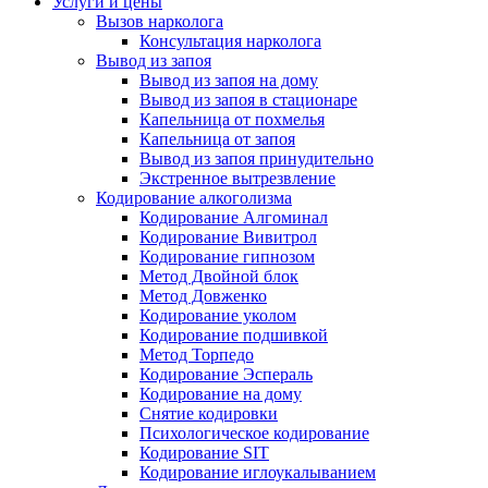
Услуги и цены
Вызов нарколога
Консультация нарколога
Вывод из запоя
Вывод из запоя на дому
Вывод из запоя в стационаре
Капельница от похмелья
Капельница от запоя
Вывод из запоя принудительно
Экстренное вытрезвление
Кодирование алкоголизма
Кодирование Алгоминал
Кодирование Вивитрол
Кодирование гипнозом
Метод Двойной блок
Метод Довженко
Кодирование уколом
Кодирование подшивкой
Метод Торпедо
Кодирование Эспераль
Кодирование на дому
Снятие кодировки
Психологическое кодирование
Кодирование SIT
Кодирование иглоукалыванием