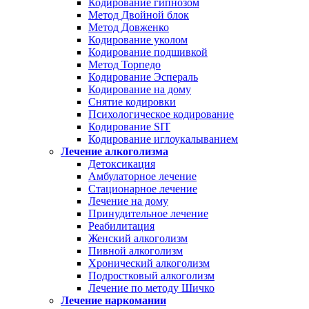
Кодирование гипнозом
Метод Двойной блок
Метод Довженко
Кодирование уколом
Кодирование подшивкой
Метод Торпедо
Кодирование Эспераль
Кодирование на дому
Снятие кодировки
Психологическое кодирование
Кодирование SIT
Кодирование иглоукалыванием
Лечение алкоголизма
Детоксикация
Амбулаторное лечение
Стационарное лечение
Лечение на дому
Принудительное лечение
Реабилитация
Женский алкоголизм
Пивной алкоголизм
Хронический алкоголизм
Подростковый алкоголизм
Лечение по методу Шичко
Лечение наркомании