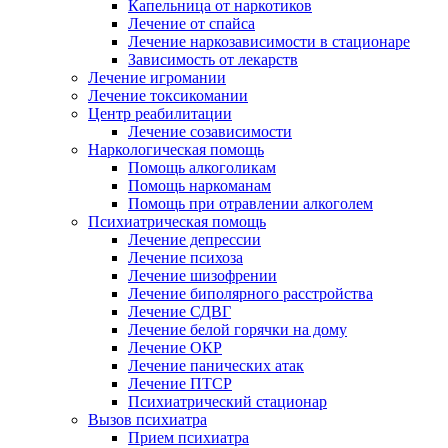
Капельница от наркотиков
Лечение от спайса
Лечение наркозависимости в стационаре
Зависимость от лекарств
Лечение игромании
Лечение токсикомании
Центр реабилитации
Лечение созависимости
Наркологическая помощь
Помощь алкоголикам
Помощь наркоманам
Помощь при отравлении алкоголем
Психиатрическая помощь
Лечение депрессии
Лечение психоза
Лечение шизофрении
Лечение биполярного расстройства
Лечение СДВГ
Лечение белой горячки на дому
Лечение ОКР
Лечение панических атак
Лечение ПТСР
Психиатрический стационар
Вызов психиатра
Прием психиатра