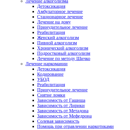
Лечение алкоголизма
Детоксикация
Амбулаторное лечение
Стационарное лечение
Лечение на дому
Принудительное лечение
Реабилитация
Женский алкоголизм
Пивной алкоголизм
Хронический алкоголизм
Подростковый алкоголизм
Лечение по методу Шичко
Лечение наркомании
Детоксикация
Кодирование
УБОД
Реабилитация
Принудительное лечение
Снятие ломки
Зависимость от Гашиша
Зависимость от Лирики
Зависимость от Метадона
Зависимость от Мефедрона
Солевая зависимость
Помощь при отравлении наркотиками