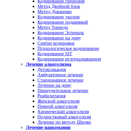
Кодирование гипнозом
Метод Двойной блок
Метод Довженко
Кодирование уколом
Кодирование подшивкой
Метод Торпедо
Кодирование Эспераль
Кодирование на дому
Снятие кодировки
Психологическое кодирование
Кодирование SIT
Кодирование иглоукалыванием
Лечение алкоголизма
Детоксикация
Амбулаторное лечение
Стационарное лечение
Лечение на дому
Принудительное лечение
Реабилитация
Женский алкоголизм
Пивной алкоголизм
Хронический алкоголизм
Подростковый алкоголизм
Лечение по методу Шичко
Лечение наркомании