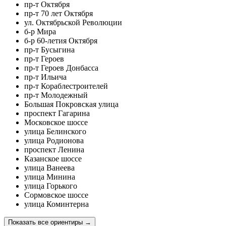
пр-т Октября
пр-т 70 лет Октября
ул. Октябрьской Революции
б-р Мира
б-р 60-летия Октября
пр-т Бусыгина
пр-т Героев
пр-т Героев Донбасса
пр-т Ильича
пр-т Кораблестроителей
пр-т Молодежный
Большая Покровская улица
проспект Гагарина
Московское шоссе
улица Белинского
улица Родионова
проспект Ленина
Казанское шоссе
улица Ванеева
улица Минина
улица Горького
Сормовское шоссе
улица Коминтерна
Показать все ориентиры
→