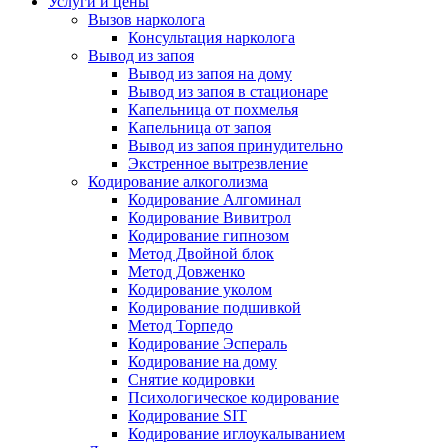
Услуги и цены
Вызов нарколога
Консультация нарколога
Вывод из запоя
Вывод из запоя на дому
Вывод из запоя в стационаре
Капельница от похмелья
Капельница от запоя
Вывод из запоя принудительно
Экстренное вытрезвление
Кодирование алкоголизма
Кодирование Алгоминал
Кодирование Вивитрол
Кодирование гипнозом
Метод Двойной блок
Метод Довженко
Кодирование уколом
Кодирование подшивкой
Метод Торпедо
Кодирование Эспераль
Кодирование на дому
Снятие кодировки
Психологическое кодирование
Кодирование SIT
Кодирование иглоукалыванием