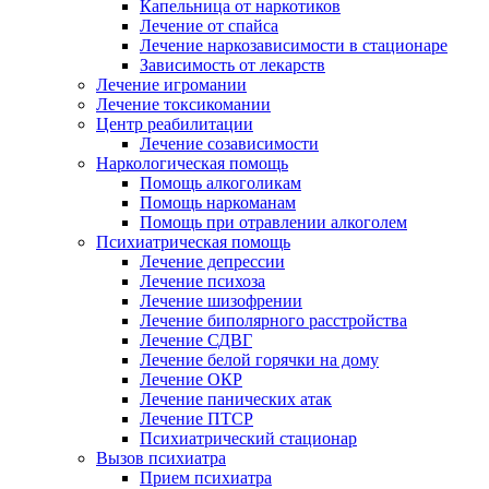
Капельница от наркотиков
Лечение от спайса
Лечение наркозависимости в стационаре
Зависимость от лекарств
Лечение игромании
Лечение токсикомании
Центр реабилитации
Лечение созависимости
Наркологическая помощь
Помощь алкоголикам
Помощь наркоманам
Помощь при отравлении алкоголем
Психиатрическая помощь
Лечение депрессии
Лечение психоза
Лечение шизофрении
Лечение биполярного расстройства
Лечение СДВГ
Лечение белой горячки на дому
Лечение ОКР
Лечение панических атак
Лечение ПТСР
Психиатрический стационар
Вызов психиатра
Прием психиатра