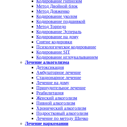
Кодирование гипнозом
Метод Двойной блок
Метод Довженко
Кодирование уколом
Кодирование подшивкой
Метод Торпедо
Кодирование Эспераль
Кодирование на дому
Снятие кодировки
Психологическое кодирование
Кодирование SIT
Кодирование иглоукалыванием
Лечение алкоголизма
Детоксикация
Амбулаторное лечение
Стационарное лечение
Лечение на дому
Принудительное лечение
Реабилитация
Женский алкоголизм
Пивной алкоголизм
Хронический алкоголизм
Подростковый алкоголизм
Лечение по методу Шичко
Лечение наркомании