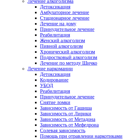
Лечение алкоголизма
Детоксикация
Амбулаторное лечение
Стационарное лечение
Лечение на дому
Принудительное лечение
Реабилитация
Женский алкоголизм
Пивной алкоголизм
Хронический алкоголизм
Подростковый алкоголизм
Лечение по методу Шичко
Лечение наркомании
Детоксикация
Кодирование
УБОД
Реабилитация
Принудительное лечение
Снятие ломки
Зависимость от Гашиша
Зависимость от Лирики
Зависимость от Метадона
Зависимость от Мефедрона
Солевая зависимость
Помощь при отравлении наркотиками