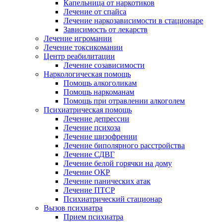
Капельница от наркотиков
Лечение от спайса
Лечение наркозависимости в стационаре
Зависимость от лекарств
Лечение игромании
Лечение токсикомании
Центр реабилитации
Лечение созависимости
Наркологическая помощь
Помощь алкоголикам
Помощь наркоманам
Помощь при отравлении алкоголем
Психиатрическая помощь
Лечение депрессии
Лечение психоза
Лечение шизофрении
Лечение биполярного расстройства
Лечение СДВГ
Лечение белой горячки на дому
Лечение ОКР
Лечение панических атак
Лечение ПТСР
Психиатрический стационар
Вызов психиатра
Прием психиатра