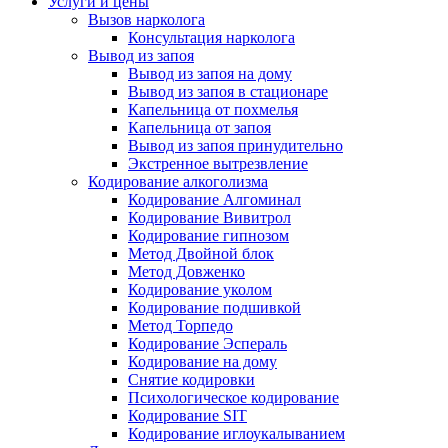
Услуги и цены
Вызов нарколога
Консультация нарколога
Вывод из запоя
Вывод из запоя на дому
Вывод из запоя в стационаре
Капельница от похмелья
Капельница от запоя
Вывод из запоя принудительно
Экстренное вытрезвление
Кодирование алкоголизма
Кодирование Алгоминал
Кодирование Вивитрол
Кодирование гипнозом
Метод Двойной блок
Метод Довженко
Кодирование уколом
Кодирование подшивкой
Метод Торпедо
Кодирование Эспераль
Кодирование на дому
Снятие кодировки
Психологическое кодирование
Кодирование SIT
Кодирование иглоукалыванием