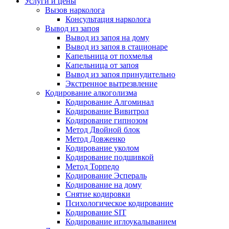
Услуги и цены
Вызов нарколога
Консультация нарколога
Вывод из запоя
Вывод из запоя на дому
Вывод из запоя в стационаре
Капельница от похмелья
Капельница от запоя
Вывод из запоя принудительно
Экстренное вытрезвление
Кодирование алкоголизма
Кодирование Алгоминал
Кодирование Вивитрол
Кодирование гипнозом
Метод Двойной блок
Метод Довженко
Кодирование уколом
Кодирование подшивкой
Метод Торпедо
Кодирование Эспераль
Кодирование на дому
Снятие кодировки
Психологическое кодирование
Кодирование SIT
Кодирование иглоукалыванием