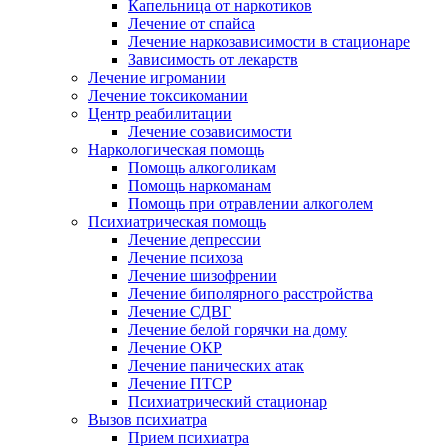
Капельница от наркотиков
Лечение от спайса
Лечение наркозависимости в стационаре
Зависимость от лекарств
Лечение игромании
Лечение токсикомании
Центр реабилитации
Лечение созависимости
Наркологическая помощь
Помощь алкоголикам
Помощь наркоманам
Помощь при отравлении алкоголем
Психиатрическая помощь
Лечение депрессии
Лечение психоза
Лечение шизофрении
Лечение биполярного расстройства
Лечение СДВГ
Лечение белой горячки на дому
Лечение ОКР
Лечение панических атак
Лечение ПТСР
Психиатрический стационар
Вызов психиатра
Прием психиатра