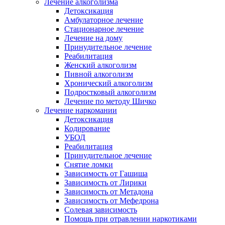
Лечение алкоголизма
Детоксикация
Амбулаторное лечение
Стационарное лечение
Лечение на дому
Принудительное лечение
Реабилитация
Женский алкоголизм
Пивной алкоголизм
Хронический алкоголизм
Подростковый алкоголизм
Лечение по методу Шичко
Лечение наркомании
Детоксикация
Кодирование
УБОД
Реабилитация
Принудительное лечение
Снятие ломки
Зависимость от Гашиша
Зависимость от Лирики
Зависимость от Метадона
Зависимость от Мефедрона
Солевая зависимость
Помощь при отравлении наркотиками