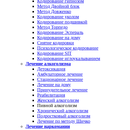
Кодирование гипнозом
Метод Двойной блок
Метод Довженко
Кодирование уколом
Кодирование подшивкой
Метод Торпедо
Кодирование Эспераль
Кодирование на дому
Снятие кодировки
Психологическое кодирование
Кодирование SIT
Кодирование иглоукалыванием
Лечение алкоголизма
Детоксикация
Амбулаторное лечение
Стационарное лечение
Лечение на дому
Принудительное лечение
Реабилитация
Женский алкоголизм
Пивной алкоголизм
Хронический алкоголизм
Подростковый алкоголизм
Лечение по методу Шичко
Лечение наркомании