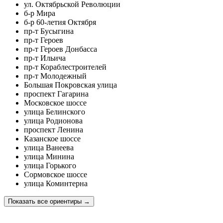
ул. Октябрьской Революции
б-р Мира
б-р 60-летия Октября
пр-т Бусыгина
пр-т Героев
пр-т Героев Донбасса
пр-т Ильича
пр-т Кораблестроителей
пр-т Молодежный
Большая Покровская улица
проспект Гагарина
Московское шоссе
улица Белинского
улица Родионова
проспект Ленина
Казанское шоссе
улица Ванеева
улица Минина
улица Горького
Сормовское шоссе
улица Коминтерна
Показать все ориентиры
→