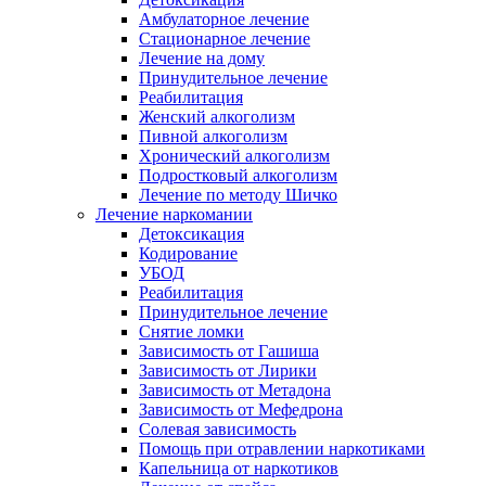
Амбулаторное лечение
Стационарное лечение
Лечение на дому
Принудительное лечение
Реабилитация
Женский алкоголизм
Пивной алкоголизм
Хронический алкоголизм
Подростковый алкоголизм
Лечение по методу Шичко
Лечение наркомании
Детоксикация
Кодирование
УБОД
Реабилитация
Принудительное лечение
Снятие ломки
Зависимость от Гашиша
Зависимость от Лирики
Зависимость от Метадона
Зависимость от Мефедрона
Солевая зависимость
Помощь при отравлении наркотиками
Капельница от наркотиков