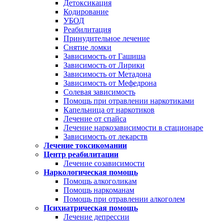
Детоксикация
Кодирование
УБОД
Реабилитация
Принудительное лечение
Снятие ломки
Зависимость от Гашиша
Зависимость от Лирики
Зависимость от Метадона
Зависимость от Мефедрона
Солевая зависимость
Помощь при отравлении наркотиками
Капельница от наркотиков
Лечение от спайса
Лечение наркозависимости в стационаре
Зависимость от лекарств
Лечение токсикомании
Центр реабилитации
Лечение созависимости
Наркологическая помощь
Помощь алкоголикам
Помощь наркоманам
Помощь при отравлении алкоголем
Психиатрическая помощь
Лечение депрессии