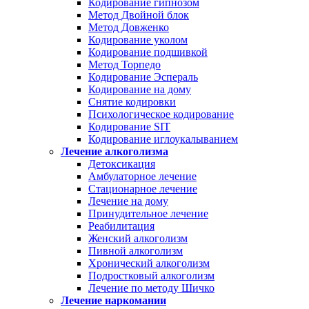
Кодирование гипнозом
Метод Двойной блок
Метод Довженко
Кодирование уколом
Кодирование подшивкой
Метод Торпедо
Кодирование Эспераль
Кодирование на дому
Снятие кодировки
Психологическое кодирование
Кодирование SIT
Кодирование иглоукалыванием
Лечение алкоголизма
Детоксикация
Амбулаторное лечение
Стационарное лечение
Лечение на дому
Принудительное лечение
Реабилитация
Женский алкоголизм
Пивной алкоголизм
Хронический алкоголизм
Подростковый алкоголизм
Лечение по методу Шичко
Лечение наркомании