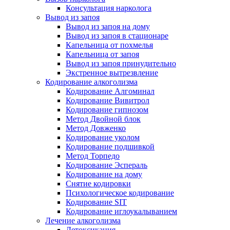
Консультация нарколога
Вывод из запоя
Вывод из запоя на дому
Вывод из запоя в стационаре
Капельница от похмелья
Капельница от запоя
Вывод из запоя принудительно
Экстренное вытрезвление
Кодирование алкоголизма
Кодирование Алгоминал
Кодирование Вивитрол
Кодирование гипнозом
Метод Двойной блок
Метод Довженко
Кодирование уколом
Кодирование подшивкой
Метод Торпедо
Кодирование Эспераль
Кодирование на дому
Снятие кодировки
Психологическое кодирование
Кодирование SIT
Кодирование иглоукалыванием
Лечение алкоголизма
Детоксикация