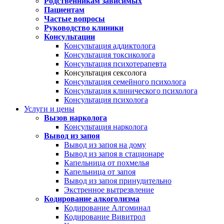
Родственникам зависимых
Пациентам
Частые вопросы
Руководство клиники
Консультации
Консультация аддиктолога
Консультация токсиколога
Консультация психотерапевта
Консультация сексолога
Консультация семейного психолога
Консультация клинического психолога
Консультация психолога
Услуги и цены
Вызов нарколога
Консультация нарколога
Вывод из запоя
Вывод из запоя на дому
Вывод из запоя в стационаре
Капельница от похмелья
Капельница от запоя
Вывод из запоя принудительно
Экстренное вытрезвление
Кодирование алкоголизма
Кодирование Алгоминал
Кодирование Вивитрол