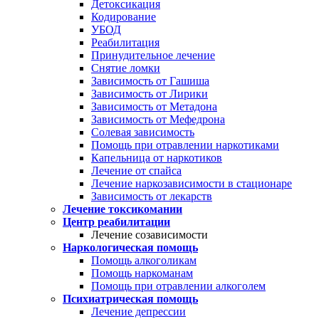
Детоксикация
Кодирование
УБОД
Реабилитация
Принудительное лечение
Снятие ломки
Зависимость от Гашиша
Зависимость от Лирики
Зависимость от Метадона
Зависимость от Мефедрона
Солевая зависимость
Помощь при отравлении наркотиками
Капельница от наркотиков
Лечение от спайса
Лечение наркозависимости в стационаре
Зависимость от лекарств
Лечение токсикомании
Центр реабилитации
Лечение созависимости
Наркологическая помощь
Помощь алкоголикам
Помощь наркоманам
Помощь при отравлении алкоголем
Психиатрическая помощь
Лечение депрессии