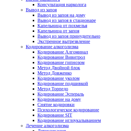
Консультация нарколога
Вывод из запоя
Вывод из запоя на дому
Вывод из запоя в стационаре
Капельница от похмелья
Капельница от запоя
Вывод из запоя принудительно
Экстренное вытрезвление
Кодирование алкоголизма
Кодирование Алгоминал
Кодирование Вивитрол
Кодирование гипнозом
Метод Двойной блок
Метод Довженко
Кодирование уколом
Кодирование подшивкой
Метод Торпедо
Кодирование Эспераль
Кодирование на дому
Снятие кодировки
Психологическое кодирование
Кодирование SIT
Кодирование иглоукалыванием
Лечение алкоголизма
Детоксикация