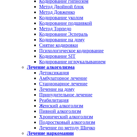
Кодирование гипнозом
Метод Двойной блок
Метод Довженко
Кодирование уколом
Кодирование подшивкой
Метод Торпедо
Кодирование Эспераль
Кодирование на дому
Снятие кодировки
Психологическое кодирование
Кодирование SIT
Кодирование иглоукалыванием
Лечение алкоголизма
Детоксикация
Амбулаторное лечение
Стационарное лечение
Лечение на дому
Принудительное лечение
Реабилитация
Женский алкоголизм
Пивной алкоголизм
Хронический алкоголизм
Подростковый алкоголизм
Лечение по методу Шичко
Лечение наркомании