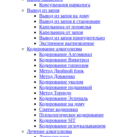
Консультация нарколога
Вывод из запоя
Вывод из запоя на дому
Вывод из запоя в стационаре
Капельница от похмелья
Капельница от запоя
Вывод из запоя принудительно
Экстренное вытрезвление
Кодирование алкоголизма
Кодирование Алгоминал
Кодирование Вивитрол
Кодирование гипнозом
Метод Двойной блок
Метод Довженко
Кодирование уколом
Кодирование подшивкой
Метод Торпедо
Кодирование Эспераль
Кодирование на дому
Снятие кодировки
Психологическое кодирование
Кодирование SIT
Кодирование иглоукалыванием
Лечение алкоголизма
Детоксикация