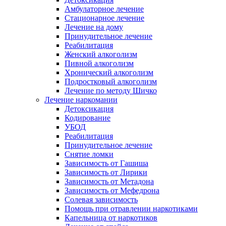
Амбулаторное лечение
Стационарное лечение
Лечение на дому
Принудительное лечение
Реабилитация
Женский алкоголизм
Пивной алкоголизм
Хронический алкоголизм
Подростковый алкоголизм
Лечение по методу Шичко
Лечение наркомании
Детоксикация
Кодирование
УБОД
Реабилитация
Принудительное лечение
Снятие ломки
Зависимость от Гашиша
Зависимость от Лирики
Зависимость от Метадона
Зависимость от Мефедрона
Солевая зависимость
Помощь при отравлении наркотиками
Капельница от наркотиков