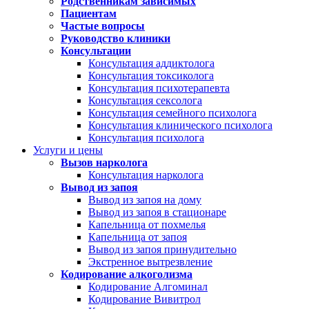
Родственникам зависимых
Пациентам
Частые вопросы
Руководство клиники
Консультации
Консультация аддиктолога
Консультация токсиколога
Консультация психотерапевта
Консультация сексолога
Консультация семейного психолога
Консультация клинического психолога
Консультация психолога
Услуги и цены
Вызов нарколога
Консультация нарколога
Вывод из запоя
Вывод из запоя на дому
Вывод из запоя в стационаре
Капельница от похмелья
Капельница от запоя
Вывод из запоя принудительно
Экстренное вытрезвление
Кодирование алкоголизма
Кодирование Алгоминал
Кодирование Вивитрол