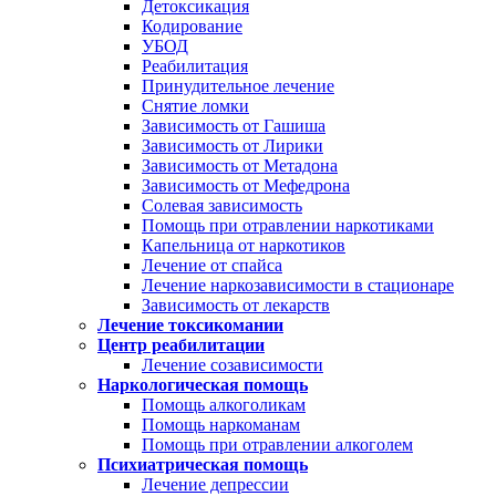
Детоксикация
Кодирование
УБОД
Реабилитация
Принудительное лечение
Снятие ломки
Зависимость от Гашиша
Зависимость от Лирики
Зависимость от Метадона
Зависимость от Мефедрона
Солевая зависимость
Помощь при отравлении наркотиками
Капельница от наркотиков
Лечение от спайса
Лечение наркозависимости в стационаре
Зависимость от лекарств
Лечение токсикомании
Центр реабилитации
Лечение созависимости
Наркологическая помощь
Помощь алкоголикам
Помощь наркоманам
Помощь при отравлении алкоголем
Психиатрическая помощь
Лечение депрессии